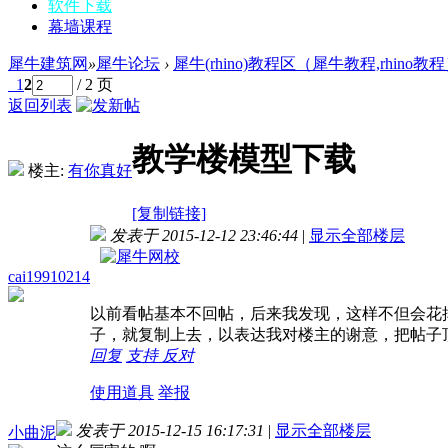
软件下载
幕墙课程
犀牛建筑网
»
犀牛论坛
›
犀牛(rhino)教程区（犀牛教程,rhino教
1
2
/ 2 页
返回列表
教学楼模型下载
楼主:
有你真好
[复制链接]
发表于 2015-12-12 23:46:44
|
显示全部楼层
cai19910214
以前看帖基本不回帖，后来我发现，这样不但会花
子，就复制上去，以表达我对楼主的谢意，把帖子
回复
支持
反对
使用道具
举报
发表于 2015-12-15 16:17:31
|
显示全部楼层
小曲泥