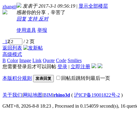
发表于 2017-3-1 09:56:19
|
显示全部楼层
zhangjj
感谢你的分享，辛苦了
回复
支持
反对
使用道具
举报
1
2
/ 2 页
返回列表
高级模式
B
Color
Image
Link
Quote
Code
Smilies
您需要登录后才可以回帖
登录
|
立即注册
本版积分规则
回帖后跳转到最后一页
发表回复
关于我们
|
网站地图
|
BIM
|
rhino3d
(
沪ICP备19001822号-2
)
GMT+8, 2026-8-8 18:23
, Processed in 0.154059 second(s), 16 querie