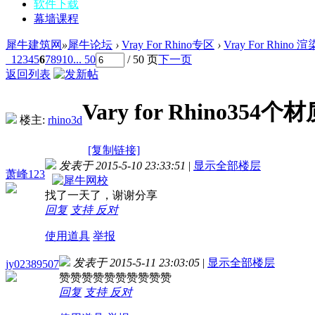
软件下载
幕墙课程
犀牛建筑网
»
犀牛论坛
›
Vray For Rhino专区
›
Vray For Rhino
1
2
3
4
5
6
7
8
9
10
... 50
/ 50 页
下一页
返回列表
Vary for Rhino354
楼主:
rhino3d
[复制链接]
发表于 2015-5-10 23:33:51
|
显示全部楼层
萧峰123
找了一天了，谢谢分享
回复
支持
反对
使用道具
举报
发表于 2015-5-11 23:03:05
|
显示全部楼层
jy02389507
赞赞赞赞赞赞赞赞赞赞
回复
支持
反对