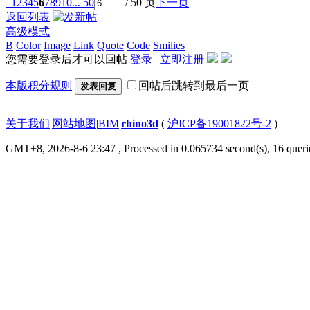
1
2
3
4
5
6
7
8
9
10
... 50
/ 50 页
下一页
返回列表
高级模式
B
Color
Image
Link
Quote
Code
Smilies
您需要登录后才可以回帖
登录
|
立即注册
本版积分规则
回帖后跳转到最后一页
发表回复
关于我们
|
网站地图
|
BIM
|
rhino3d
(
沪ICP备19001822号-2
)
GMT+8, 2026-8-6 23:47
, Processed in 0.065734 second(s), 16 querie