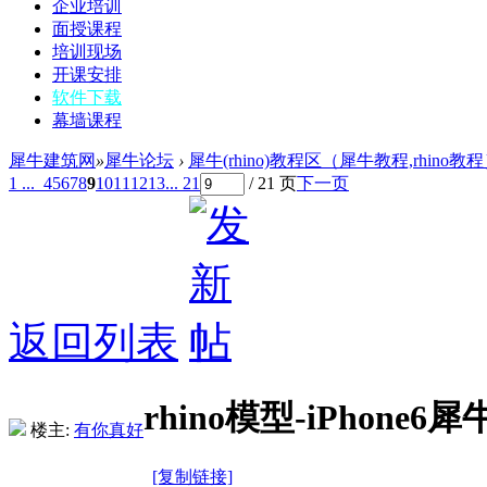
企业培训
面授课程
培训现场
开课安排
软件下载
幕墙课程
犀牛建筑网
»
犀牛论坛
›
犀牛(rhino)教程区（犀牛教程,rhino教
1 ...
4
5
6
7
8
9
10
11
12
13
... 21
/ 21 页
下一页
返回列表
rhino模型-iPhone
楼主:
有你真好
[复制链接]