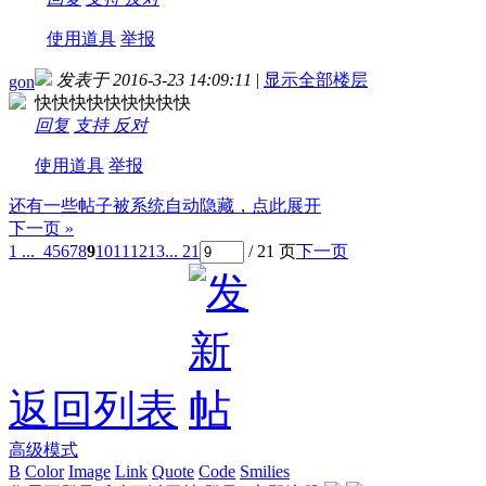
使用道具
举报
发表于 2016-3-23 14:09:11
|
显示全部楼层
gon
快快快快快快快快快
回复
支持
反对
使用道具
举报
还有一些帖子被系统自动隐藏，点此展开
下一页 »
1 ...
4
5
6
7
8
9
10
11
12
13
... 21
/ 21 页
下一页
返回列表
高级模式
B
Color
Image
Link
Quote
Code
Smilies